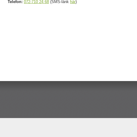
Telefon:
072-710 24 68
(SMS-länk
här
)